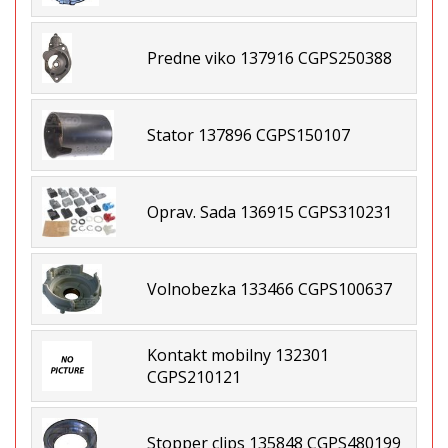
Predne viko 137916 CGPS250388
Stator 137896 CGPS150107
Oprav. Sada 136915 CGPS310231
Volnobezka 133466 CGPS100637
Kontakt mobilny 132301
CGPS210121
Stopper clips 135848 CGPS480199