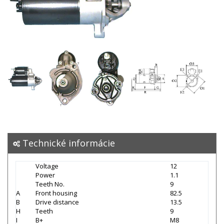
Technické informácie
Voltage
12
Power
1.1
Teeth No.
9
A
Front housing
82.5
B
Drive distance
13.5
H
Teeth
9
I
B+
M8