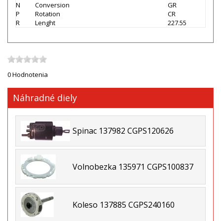
N
Conversion
GR
P
Rotation
CR
R
Lenght
227.55
0 Hodnotenia
Náhradné diely
Spinac 137982 CGPS120626
Volnobezka 135971 CGPS100837
Koleso 137885 CGPS240160