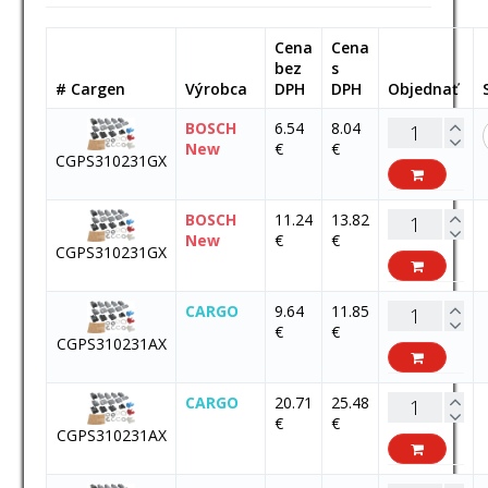
Cena
Cena
bez
s
# Cargen
Výrobca
DPH
DPH
Objednať
BOSCH
6.54
8.04
New
€
€
CGPS310231GX
BOSCH
11.24
13.82
New
€
€
CGPS310231GX
CARGO
9.64
11.85
€
€
CGPS310231AX
CARGO
20.71
25.48
€
€
CGPS310231AX