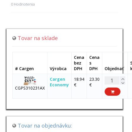
0 Hodnotenia
Tovar na sklade
Cena
Cena
bez
s
# Cargen
Výrobca
DPH
DPH
Objednať
Cargen
18.94
23.30
Economy
€
€
CGPS310231AX
Tovar na objednávku: