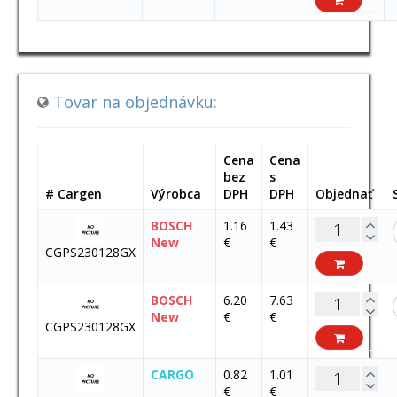
Tovar na objednávku:
Cena
Cena
bez
s
# Cargen
Výrobca
DPH
DPH
Objednať
BOSCH
1.16
1.43
New
€
€
CGPS230128GX
BOSCH
6.20
7.63
New
€
€
CGPS230128GX
CARGO
0.82
1.01
€
€