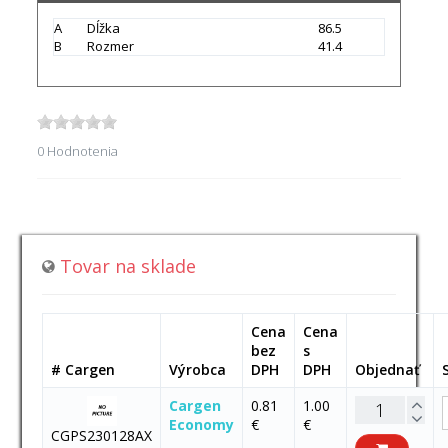
A
Dĺžka
86.5
B
Rozmer
41.4
0 Hodnotenia
Tovar na sklade
Cena
Cena
bez
s
# Cargen
Výrobca
DPH
DPH
Objednať
Cargen
0.81
1.00
Economy
€
€
CGPS230128AX