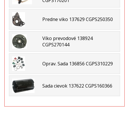
CGPS170201
Predne viko 137629 CGPS250350
Víko prevodové 138924
CGPS270144
Oprav. Sada 136856 CGPS310229
Sada cievok 137622 CGPS160366