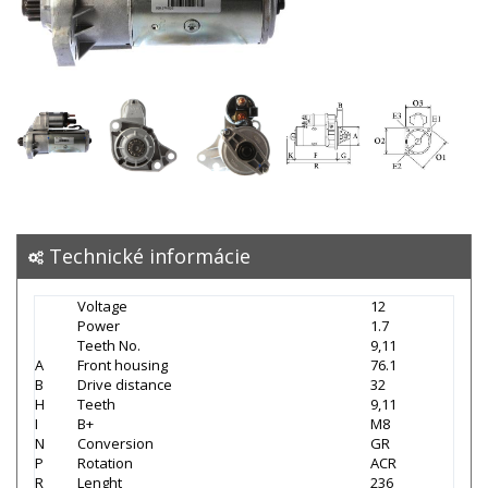
Technické informácie
Voltage
12
Power
1.7
Teeth No.
9,11
A
Front housing
76.1
B
Drive distance
32
H
Teeth
9,11
I
B+
M8
N
Conversion
GR
P
Rotation
ACR
R
Lenght
236