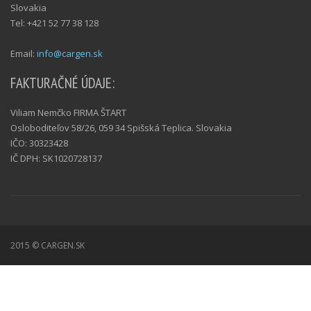
Slovakia
Tel: +421 52 77 38 128
Email:
info@cargen.sk
FAKTURAČNÉ ÚDAJE:
Viliam Nemčko FIRMA ŠTART
Osloboditeľov 58/26, 059 34 Spišská Teplica. Slovakia
IČO: 30323428
IČ DPH: SK1020728137
2015 © CARGEN.SK