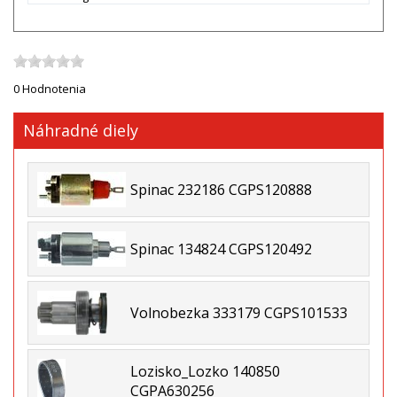
0 Hodnotenia
Náhradné diely
Spinac 232186 CGPS120888
Spinac 134824 CGPS120492
Volnobezka 333179 CGPS101533
Lozisko_Lozko 140850
CGPA630256