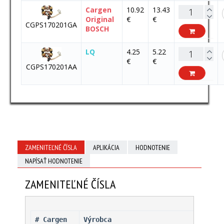
Cargen
10.92
13.43
Original
€
€
CGPS170201GA
BOSCH
LQ
4.25
5.22
€
€
CGPS170201AA
ZAMENITEĽNÉ ČÍSLA
APLIKÁCIA
HODNOTENIE
NAPÍSAŤ HODNOTENIE
ZAMENITEĽNÉ ČÍSLA
# Cargen 
Výrobca