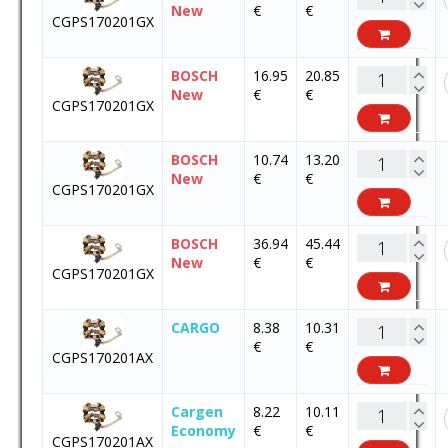
New
€
€
CGPS170201GX
BOSCH
16.95
20.85
New
€
€
CGPS170201GX
BOSCH
10.74
13.20
New
€
€
CGPS170201GX
BOSCH
36.94
45.44
New
€
€
CGPS170201GX
CARGO
8.38
10.31
€
€
CGPS170201AX
Cargen
8.22
10.11
Economy
€
€
CGPS170201AX