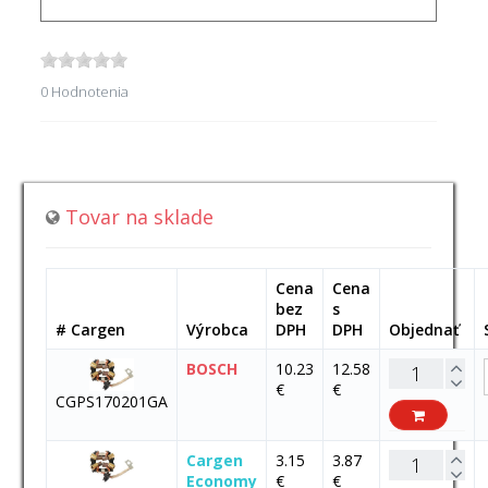
0 Hodnotenia
Tovar na sklade
Cena
Cena
bez
s
# Cargen
Výrobca
DPH
DPH
Objednať
BOSCH
10.23
12.58
€
€
CGPS170201GA
Cargen
3.15
3.87
Economy
€
€