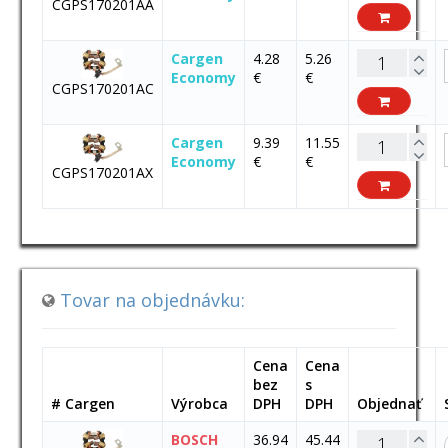
CGPS170201AA
Cargen
4.28
5.26
Economy
€
€
CGPS170201AC
Cargen
9.39
11.55
Economy
€
€
CGPS170201AX
Tovar na objednávku:
Cena
Cena
bez
s
# Cargen
Výrobca
DPH
DPH
Objednať
BOSCH
36.94
45.44