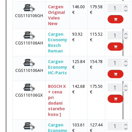
Cargen
146.00
179.58
Original
€
€
CGS110106GH
Valeo
New
Cargen
93.92
115.52
Economy
€
€
CGS110106AH
Bosch
Reman
Cargen
125.84
154.78
Economy
€
€
CGS110106AH
HC-Parts
BOSCH X
142.68
175.50
+ cena
€
€
CGS110106GX
pri
dodani
stareho
kusu ]
Cargen
103.61
127.44
Economy
€
€