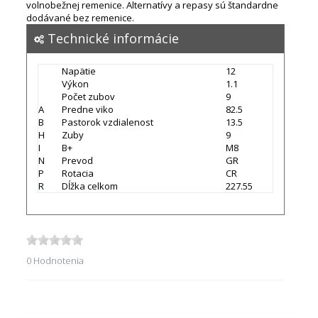
volnobežnej remenice. Alternatívy a repasy sú štandardne
dodávané bez remenice.
Technické informácie
Napätie
12
Výkon
1.1
Počet zubov
9
A
Predne viko
82.5
B
Pastorok vzdialenost
13.5
H
Zuby
9
I
B+
M8
N
Prevod
GR
P
Rotacia
CR
R
Dĺžka celkom
227.55
0 Hodnotenia