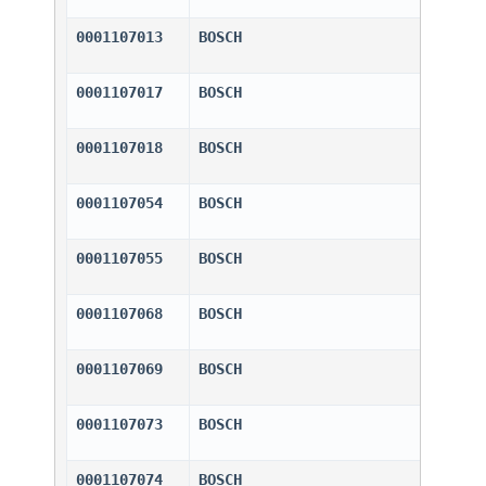
0001107013
BOSCH                         
0001107017
BOSCH                         
0001107018
BOSCH                         
0001107054
BOSCH                         
0001107055
BOSCH                         
0001107068
BOSCH                         
0001107069
BOSCH                         
0001107073
BOSCH                         
0001107074
BOSCH                         