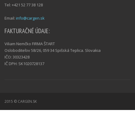
Tel: +421 52 77 38 128
Email:
info@cargen.sk
FAKTURAČNÉ ÚDAJE:
Viliam Nemčko FIRMA ŠTART
Osloboditeľov 58/26, 059 34 Spišská Teplica. Slovakia
IČO: 30323428
IČ DPH: SK1020728137
2015 © CARGEN.SK