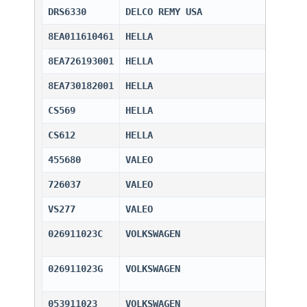
DRS6330
DELCO REMY USA                
8EA011610461
HELLA                         
8EA726193001
HELLA                         
8EA730182001
HELLA                         
CS569
HELLA                         
CS612
HELLA                         
455680
VALEO                         
726037
VALEO                         
VS277
VALEO                         
026911023C
VOLKSWAGEN                    
026911023G
VOLKSWAGEN                    
053911023
VOLKSWAGEN                    