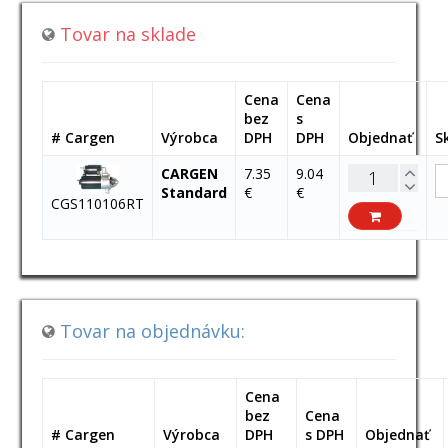
Tovar na sklade
Cena
Cena
bez
s
# Cargen
Výrobca
DPH
DPH
Objednať
S
CARGEN
7.35
9.04
Standard
€
€
CGS110106RT
Tovar na objednávku:
Cena
bez
Cena
# Cargen
Výrobca
DPH
s DPH
Objednať