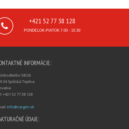
+421 52 77 38 128
PONDELOK-PIATOK
7:00 - 15:30
ONTAKTNÉ INFORMÁCIE:
loboditeľov 58/26
9 34 Spišská Teplica
ovakia
l: +421 52 77 38 128
ail:
info@cargen.sk
AKTURAČNÉ ÚDAJE: