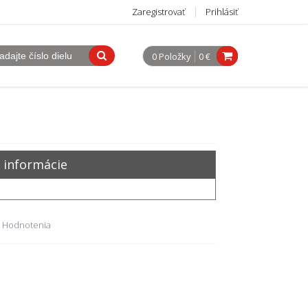
Zaregistrovať
Prihlásiť
0 Položky
0 €
 informácie
 Hodnotenia