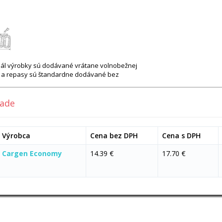
ginál výrobky sú dodávané vrátane volnobežnej
vy a repasy sú štandardne dodávané bez
lade
Výrobca
Cena bez DPH
Cena s DPH
Cargen Economy
14.39 €
17.70 €