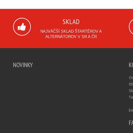
SKLAD
NAJVÄČŠÍ SKLAD ŠTARTÉROV A
ALTERNÁTOROV V SR A ČR
NOVINKY
K
Os
05
Sl
Te
Em
F