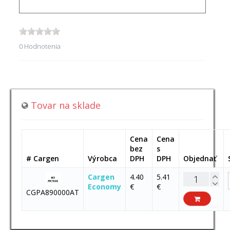
0 Hodnotenia
Tovar na sklade
Cena
Cena
bez
s
# Cargen
Výrobca
DPH
DPH
Objednať
Cargen
4.40
5.41
Economy
€
€
CGPA890000AT