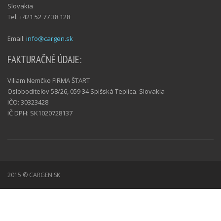
Slovakia
Tel: +421 52 77 38 128
Email:
info@cargen.sk
FAKTURAČNÉ ÚDAJE:
Viliam Nemčko FIRMA ŠTART
Osloboditeľov 58/26, 059 34 Spišská Teplica. Slovakia
IČO: 30323428
IČ DPH: SK1020728137
2015 © CARGEN.SK