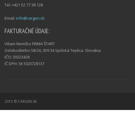
Tel: +421 52 77 38 128
Email:
info@cargen.sk
FAKTURAČNÉ ÚDAJE:
Viliam Nemčko FIRMA ŠTART
Osloboditeľov 58/26, 059 34 Spišská Teplica. Slovakia
IČO: 30323428
IČ DPH: SK1020728137
2015 © CARGEN.SK