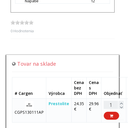
Napätie
12
0 Hodnotenia
Tovar na sklade
Cena
Cena
bez
s
# Cargen
Výrobca
DPH
DPH
Objednať
Prestolite
24.35
29.96
€
€
CGPS130111AP