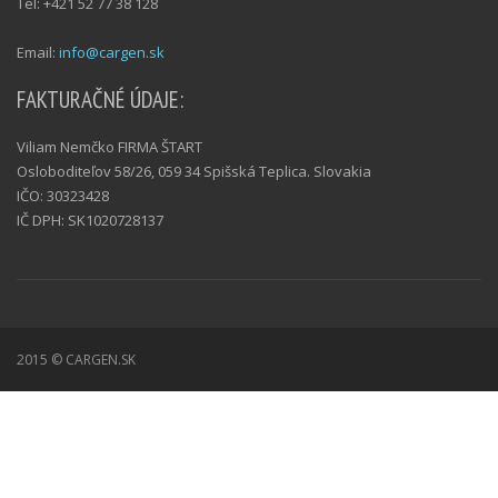
Tel: +421 52 77 38 128
Email:
info@cargen.sk
FAKTURAČNÉ ÚDAJE:
Viliam Nemčko FIRMA ŠTART
Osloboditeľov 58/26, 059 34 Spišská Teplica. Slovakia
IČO: 30323428
IČ DPH: SK1020728137
2015 © CARGEN.SK