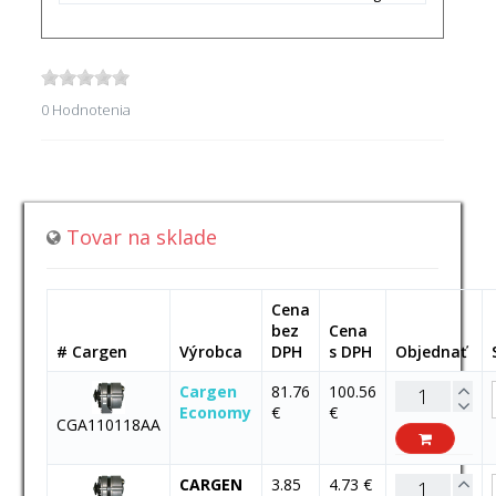
0 Hodnotenia
Tovar na sklade
Cena
bez
Cena
# Cargen
Výrobca
DPH
s DPH
Objednať
Cargen
81.76
100.56
Economy
€
€
CGA110118AA
CARGEN
3.85
4.73 €