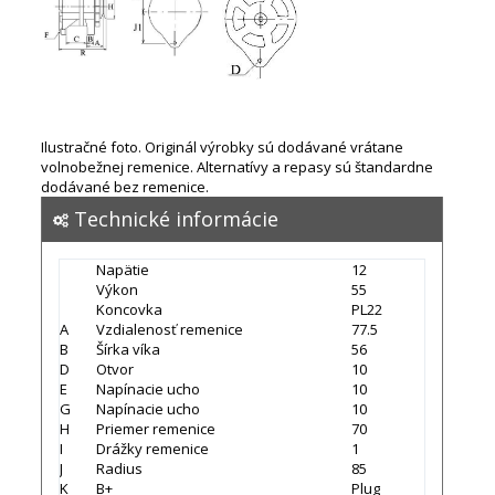
Ilustračné foto. Originál výrobky sú dodávané vrátane
volnobežnej remenice. Alternatívy a repasy sú štandardne
dodávané bez remenice.
Technické informácie
Napätie
12
Výkon
55
Koncovka
PL22
A
Vzdialenosť remenice
77.5
B
Šírka víka
56
D
Otvor
10
E
Napínacie ucho
10
G
Napínacie ucho
10
H
Priemer remenice
70
I
Drážky remenice
1
J
Radius
85
K
B+
Plug