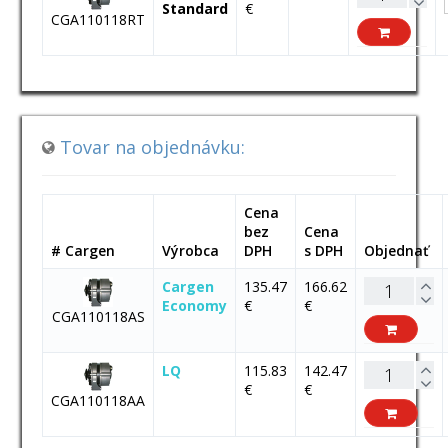
Standard
€
CGA110118RT
Tovar na objednávku:
Cena
bez
Cena
# Cargen
Výrobca
DPH
s DPH
Objednať
Cargen
135.47
166.62
Economy
€
€
CGA110118AS
LQ
115.83
142.47
€
€
CGA110118AA