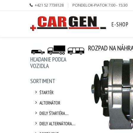
+421 52 7738128
PONDELOK-PIATOK 7:00 - 15:30
E-SHOP
ROZPAD NA NÁHRA
HĽADANIE PODĽA
VOZIDLA
SORTIMENT
ŠTARTÉR
ALTERNÁTOR
DIELY ŠTARTÉRA....
DIELY ALTERNÁTORA....