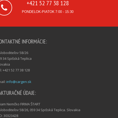
+421 52 77 38 128
PONDELOK-PIATOK
7:00 - 15:30
ONTAKTNÉ INFORMÁCIE:
loboditeľov 58/26
9 34 Spišská Teplica
ovakia
l: +421 52 77 38 128
ail:
info@cargen.sk
AKTURAČNÉ ÚDAJE:
liam Nemčko FIRMA ŠTART
loboditeľov 58/26, 059 34 Spišská Teplica. Slovakia
O: 30323428