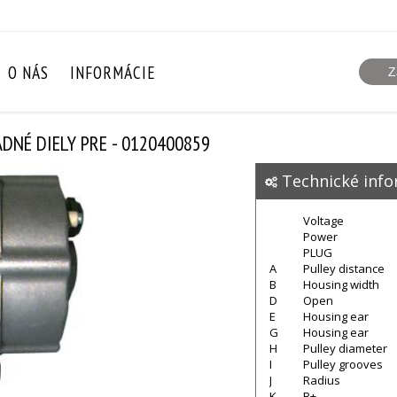
O NÁS
INFORMÁCIE
DNÉ DIELY PRE - 0120400859
Technické info
Voltage
Power
PLUG
A
Pulley distance
B
Housing width
D
Open
E
Housing ear
G
Housing ear
H
Pulley diameter
I
Pulley grooves
J
Radius
K
B+