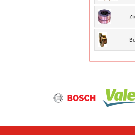
Zb
Bu