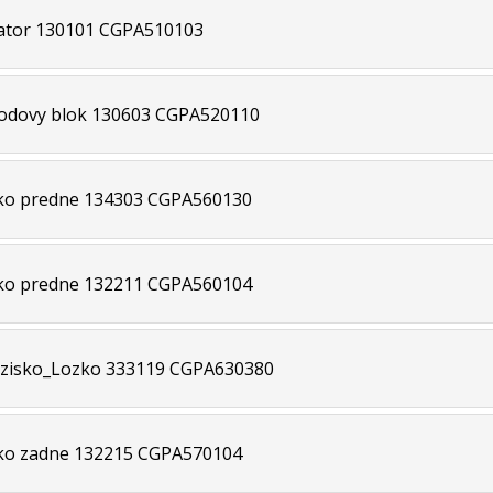
ator 130101 CGPA510103
odovy blok 130603 CGPA520110
ko predne 134303 CGPA560130
ko predne 132211 CGPA560104
zisko_Lozko 333119 CGPA630380
ko zadne 132215 CGPA570104