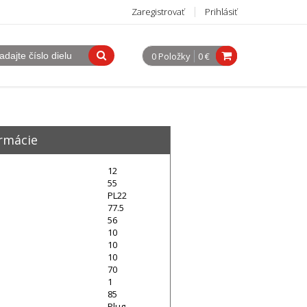
Zaregistrovať
Prihlásiť
0 Položky
0 €
rmácie
12
55
PL22
77.5
56
10
10
10
70
1
85
Plug