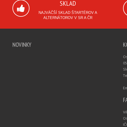
SKLAD
NAJVÄČŠÍ SKLAD ŠTARTÉROV A
ALTERNÁTOROV V SR A ČR
NOVINKY
K
Os
05
Sl
Te
Em
F
Vi
Os
IČ