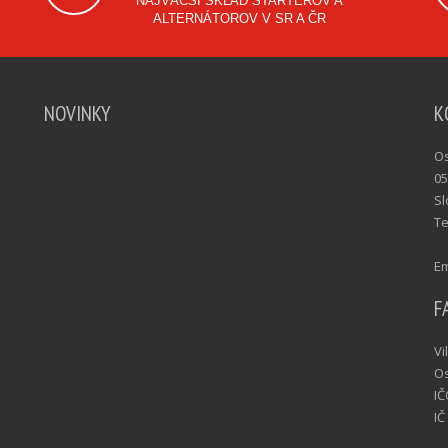
NAJVÄČŠÍ SKLAD ŠTARTÉROV A
ALTERNÁTOROV V SR A ČR
NOVINKY
K
Os
05
Sl
Te
Em
F
Vi
Os
IČ
IČ