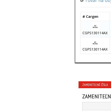
Tovar na ob
# Cargen
CGPS130114AX
CGPS130114AX
ZAMENITEĽNÉ ČÍSLA
ZAMENITEĽN