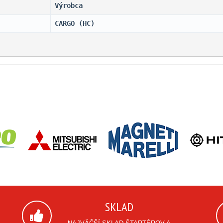
Výrobca
CARGO (HC)                    
SKLAD