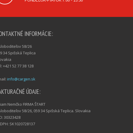
PONDELOK-PIATOK
7:00 - 15:30
ONTAKTNÉ INFORMÁCIE:
loboditeľov 58/26
9 34 Spišská Teplica
ovakia
l: +421 52 77 38 128
ail:
info@cargen.sk
AKTURAČNÉ ÚDAJE:
liam Nemčko FIRMA ŠTART
loboditeľov 58/26, 059 34 Spišská Teplica. Slovakia
O: 30323428
 DPH: SK1020728137