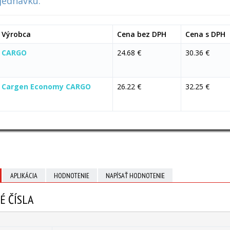
jednávku:
Výrobca
Cena bez DPH
Cena s DPH
CARGO
24.68 €
30.36 €
Cargen Economy CARGO
26.22 €
32.25 €
APLIKÁCIA
HODNOTENIE
NAPÍSAŤ HODNOTENIE
É ČÍSLA