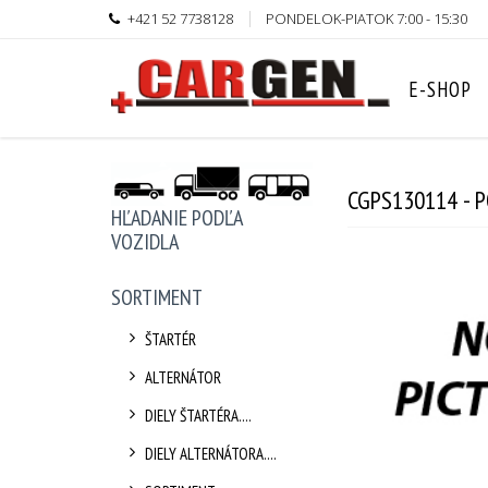
+421 52 7738128
PONDELOK-PIATOK 7:00 - 15:30
E-SHOP
CGPS130114 - 
HĽADANIE PODĽA
VOZIDLA
SORTIMENT
ŠTARTÉR
ALTERNÁTOR
DIELY ŠTARTÉRA....
DIELY ALTERNÁTORA....