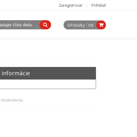
Zaregistrovať
Prihlásiť
0 Položky
0 €
 informácie
 Hodnotenia