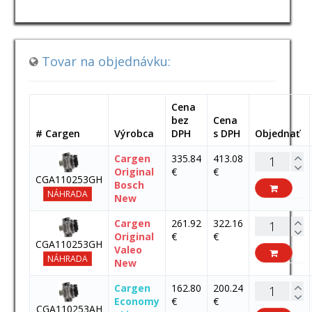
Tovar na objednávku:
Cena
bez
Cena
# Cargen
Výrobca
DPH
s DPH
Objednať
Cargen
335.84
413.08
Original
€
€
CGA110253GH
Bosch
NÁHRADA
New
Cargen
261.92
322.16
Original
€
€
CGA110253GH
Valeo
NÁHRADA
New
Cargen
162.80
200.24
Economy
€
€
CGA110253AH