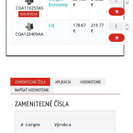
Economy
€
€
CGA110253AS
NÁHRADA
LQ
178.67
219.77
€
€
CGA120409AA
ZAMENITEĽNÉ ČÍSLA
APLIKÁCIA
HODNOTENIE
NAPÍSAŤ HODNOTENIE
ZAMENITEĽNÉ ČÍSLA
# Cargen 
Výrobca