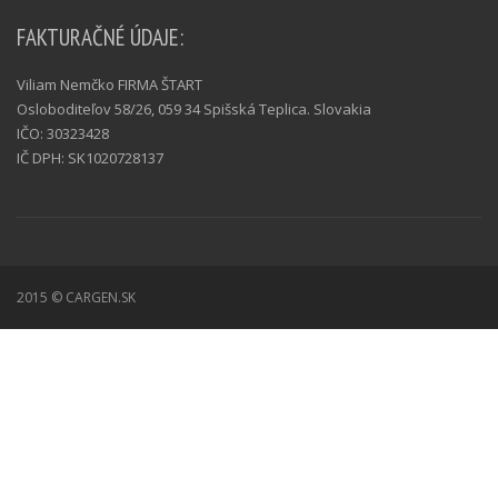
FAKTURAČNÉ ÚDAJE:
Viliam Nemčko FIRMA ŠTART
Osloboditeľov 58/26, 059 34 Spišská Teplica. Slovakia
IČO: 30323428
IČ DPH: SK1020728137
2015 © CARGEN.SK