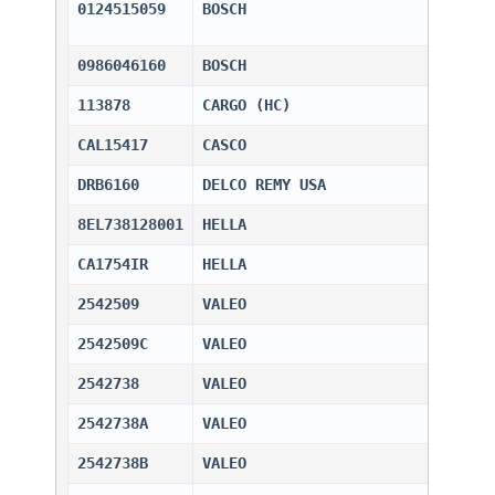
0124515059
BOSCH                         
0986046160
BOSCH                         
113878
CARGO (HC)                    
CAL15417
CASCO                         
DRB6160
DELCO REMY USA                
8EL738128001
HELLA                         
CA1754IR
HELLA                         
2542509
VALEO                         
2542509C
VALEO                         
2542738
VALEO                         
2542738A
VALEO                         
2542738B
VALEO                         