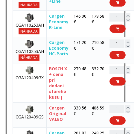
+Line
NÁHRADA
Cargen
146.00
179.58
Economy
€
€
CGA110253AH
R-Line
NÁHRADA
Cargen
171.20
210.58
Economy
€
€
CGA110253AH
HC-Parts
NÁHRADA
BOSCH X
270.48
332.70
+ cena
€
€
CGA120409GX
pri
dodani
stareho
kusu ]
Cargen
330.56
406.59
Original
€
€
CGA120409GS
VALEO
Cargen
201.83
248.25