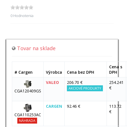
0 Hodnotenia
Tovar na sklade
Cena s
# Cargen
Výrobca
Cena bez DPH
DPH
VALEO
206.70 €
254.241
€
AKCIOVÉ PRODUKTY
CGA120409GS
CARGEN
92.46 €
113.72
€
CGA110253AC
NÁHRADA