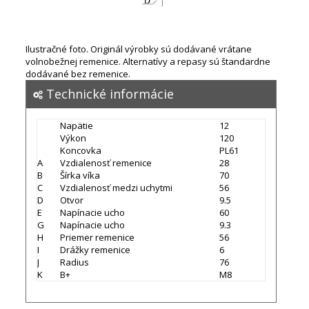
Ilustračné foto. Originál výrobky sú dodávané vrátane
volnobežnej remenice. Alternatívy a repasy sú štandardne
dodávané bez remenice.
Technické informácie
Napätie
12
Výkon
120
Koncovka
PL61
A
Vzdialenosť remenice
28
B
Šírka víka
70
C
Vzdialenosť medzi uchytmi
56
D
Otvor
9.5
E
Napínacie ucho
60
G
Napínacie ucho
9.3
H
Priemer remenice
56
I
Drážky remenice
6
J
Radius
76
K
B+
M8