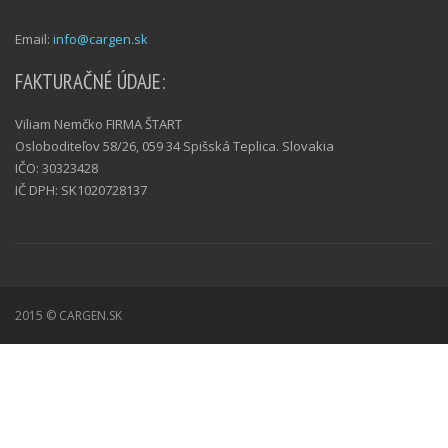
Email:
info@cargen.sk
FAKTURAČNÉ ÚDAJE:
Viliam Nemčko FIRMA ŠTART
Osloboditeľov 58/26, 059 34 Spišská Teplica. Slovakia
IČO: 30323428
IČ DPH: SK1020728137
2015 © CARGEN.SK