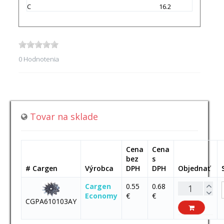
C
16.2
0 Hodnotenia
Tovar na sklade
Cena
Cena
bez
s
# Cargen
Výrobca
DPH
DPH
Objednať
Cargen
0.55
0.68
Economy
€
€
CGPA610103AY