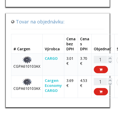
Tovar na objednávku:
Cena
Cena
bez
s
# Cargen
Výrobca
DPH
DPH
Objednať
CARGO
3.01
3.70
€
€
CGPA610103AX
Cargen
3.69
4.53
Economy
€
€
CGPA610103AX
CARGO