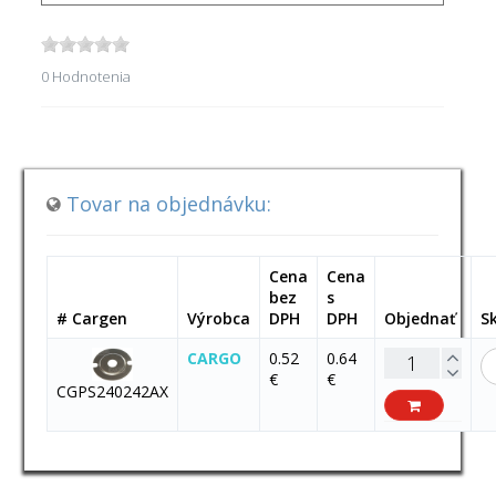
0 Hodnotenia
Tovar na objednávku:
Cena
Cena
bez
s
# Cargen
Výrobca
DPH
DPH
Objednať
S
CARGO
0.52
0.64
€
€
CGPS240242AX