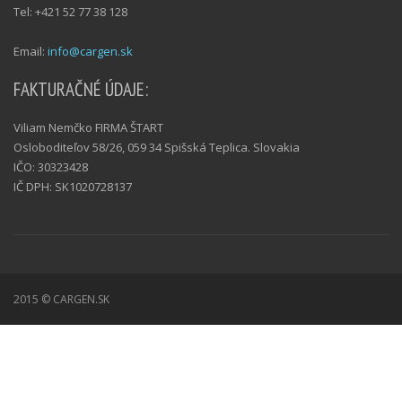
Tel: +421 52 77 38 128
Email:
info@cargen.sk
FAKTURAČNÉ ÚDAJE:
Viliam Nemčko FIRMA ŠTART
Osloboditeľov 58/26, 059 34 Spišská Teplica. Slovakia
IČO: 30323428
IČ DPH: SK1020728137
2015 © CARGEN.SK