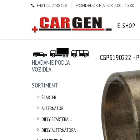
+421 52 7738128
PONDELOK-PIATOK 7:00 - 15:30
E-SHOP
CGPS190222 - 
HĽADANIE PODĽA
VOZIDLA
SORTIMENT
ŠTARTÉR
ALTERNÁTOR
DIELY ŠTARTÉRA....
DIELY ALTERNÁTORA....