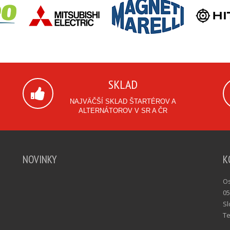
SKLAD
NAJVÄČŠÍ SKLAD ŠTARTÉROV A
ALTERNÁTOROV V SR A ČR
NOVINKY
K
Os
05
Sl
Te