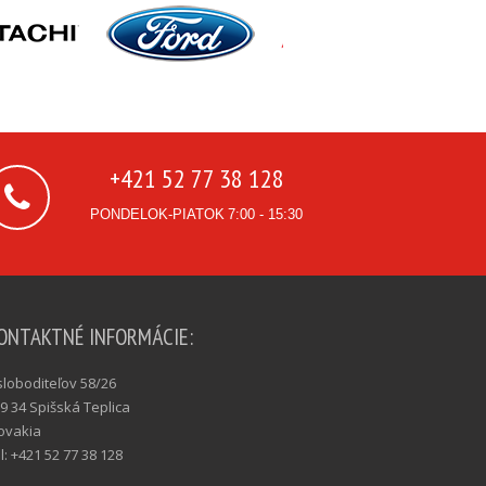
+421 52 77 38 128
PONDELOK-PIATOK
7:00 - 15:30
ONTAKTNÉ INFORMÁCIE:
loboditeľov 58/26
9 34 Spišská Teplica
ovakia
l: +421 52 77 38 128