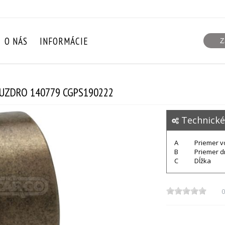
O NÁS
INFORMÁCIE
PUZDRO 140779 CGPS190222
Technické
A
Priemer 
B
Priemer 
C
Dĺžka
0