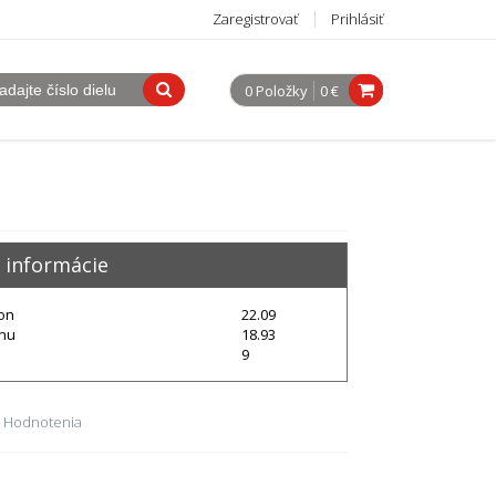
Zaregistrovať
Prihlásiť
0 Položky
0 €
 informácie
von
22.09
dnu
18.93
9
 Hodnotenia