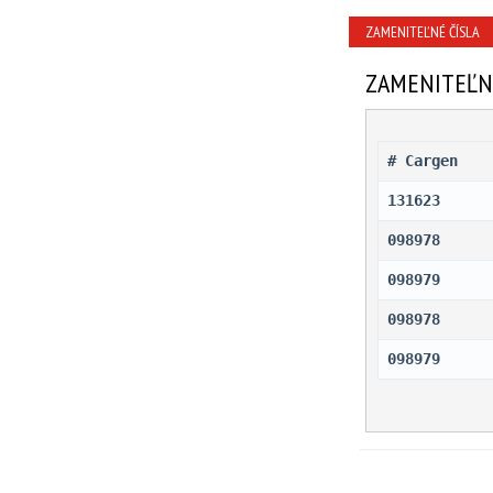
ZAMENITEĽNÉ ČÍSLA
ZAMENITEĽN
# Cargen 
131623
098978
098979
098978
098979