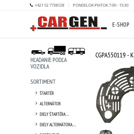
+421 52 7738128
PONDELOK-PIATOK 7:00 - 15:30
E-SHOP
CGPA550119 - 
HĽADANIE PODĽA
VOZIDLA
SORTIMENT
ŠTARTÉR
ALTERNÁTOR
DIELY ŠTARTÉRA....
DIELY ALTERNÁTORA....