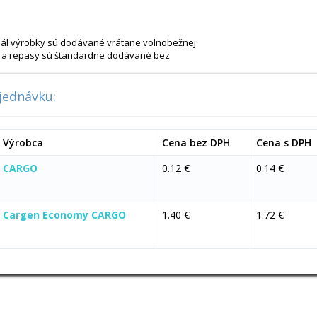
ginál výrobky sú dodávané vrátane volnobežnej
vy a repasy sú štandardne dodávané bez
jednávku:
Výrobca
Cena bez DPH
Cena s DPH
CARGO
0.12 €
0.14 €
Cargen Economy CARGO
1.40 €
1.72 €