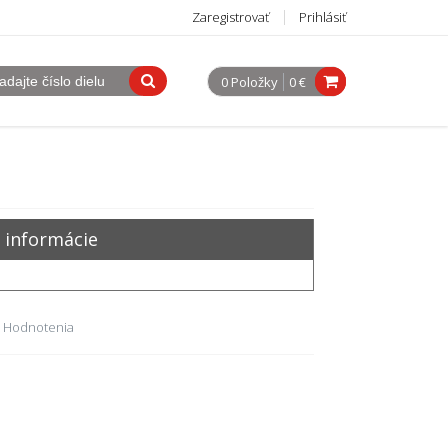
Zaregistrovať
Prihlásiť
0 Položky
0 €
 informácie
 Hodnotenia