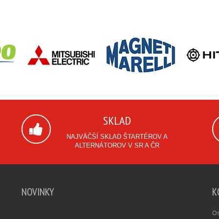
SKLAD
NAJVÄČŠÍ SKLAD ŠTARTÉROV A
ALTERNÁTOROV V SR A ČR
NOVINKY
K
Os