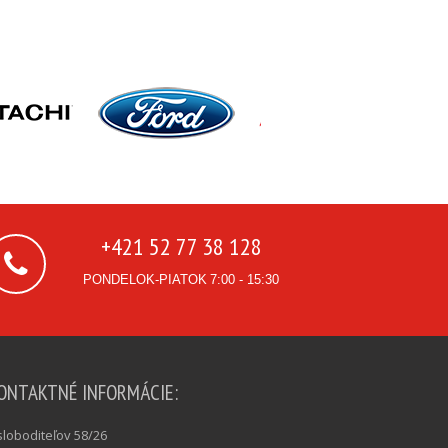
+421 52 77 38 128
PONDELOK-PIATOK
7:00 - 15:30
ONTAKTNÉ INFORMÁCIE:
loboditeľov 58/26