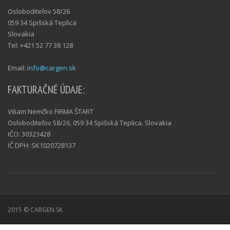
Osloboditeľov 58/26
059 34 Spišská Teplica
Slovakia
Tel: +421 52 77 38 128
Email:
info@cargen.sk
FAKTURAČNÉ ÚDAJE:
Viliam Nemčko FIRMA ŠTART
Osloboditeľov 58/26, 059 34 Spišská Teplica. Slovakia
IČO: 30323428
IČ DPH: SK1020728137
2015 © CARGEN.SK